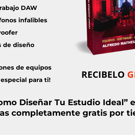
trabajo DAW
nos infalibles
woofer
 de diseño
ones de equipos
RECIBELO
G
special para ti!
Como Diseñar Tu Estudio Ideal” e
iras completamente gratis por t