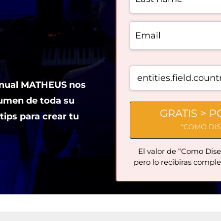
anual MATHEUS nos
sumen de toda su
GRATIS > 
tips para crear tu
“COMO DIS
El valor de “Como Dise
pero lo recibiras comp